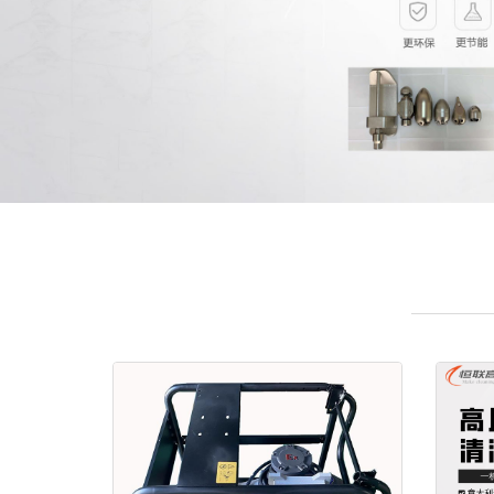
—————