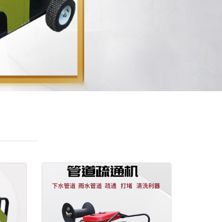
——————