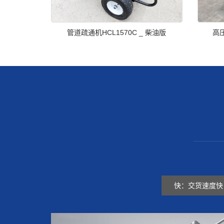
管道疏通机HCL1570C _ 柴油版
高压
————
快：交货速度快