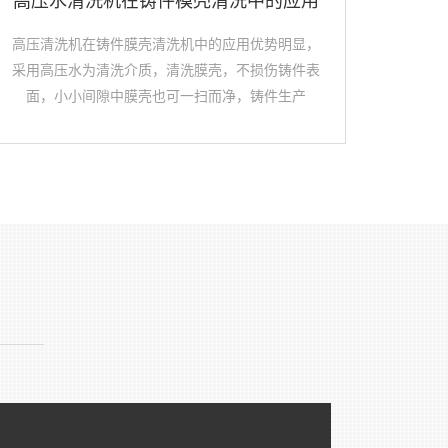
高压水清洗机在铸件模壳清洗中的应用
高压清洗机在铸件膜壳清洗机中的应用优势明显，
采用高压水为清洗介质，清洗膜壳，不损伤铸件表
面，小小间隙中膜壳也可一扫而净，铸件生产
————