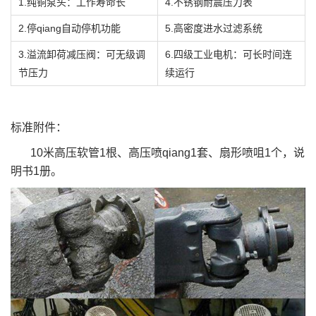
1.纯铜泵头：工作寿命长
4.不锈钢耐震压力表
2.停qiang自动停机功能
5.高密度进水过滤系统
3.溢流卸荷减压阀：可无级调
6.四级工业电机：可长时间连
节压力
续运行
标准附件：
10
米高压软管
1
根、高压喷
qiang1
套、扇形喷咀
1
个，说
明书1册。